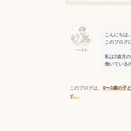
こんにちは
このブログに
べべまる
私は2歳児
働いている
このブログは、
0〜3歳の子
す。