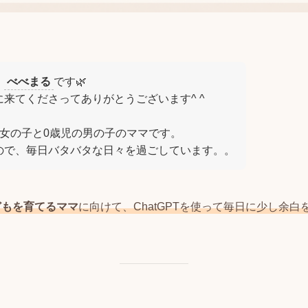
。
べべまる
です🌿
来てくださってありがとうございます^ ^
の女の子と0歳児の男の子のママです。
ので、毎日バタバタな日々を過ごしています。。
どもを育てるママ
に向けて、ChatGPTを使って毎日に少し余