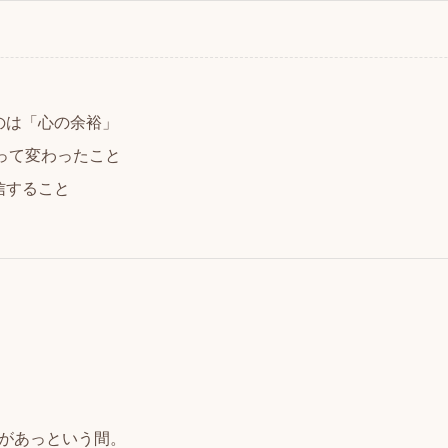
のは「心の余裕」
会って変わったこと
信すること
があっという間。